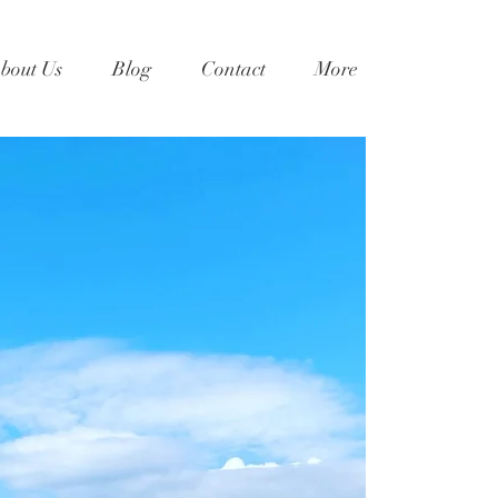
bout Us
Blog
Contact
More