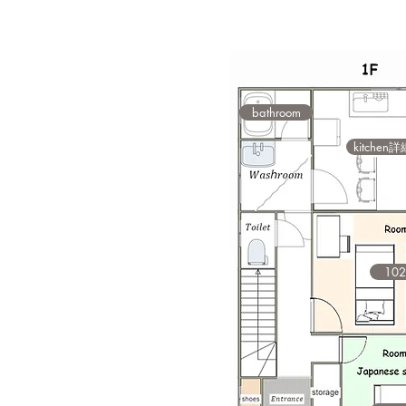
bathroom
kitchen詳
10