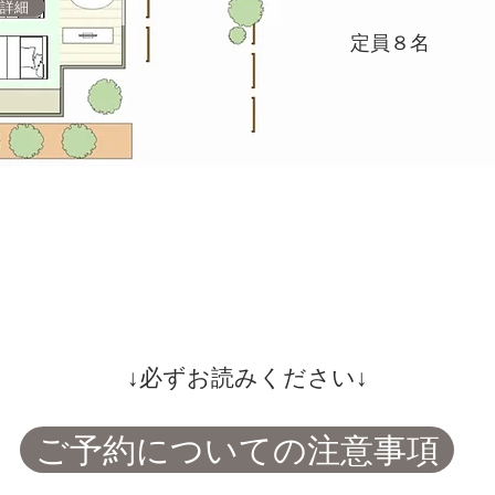
1詳細
​定員８名​
​↓必ずお読みください↓
ご予約についての注意事項